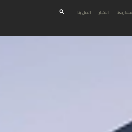
شاريعنا
الاخبار
اتصل بنا